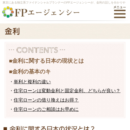
東京にある独立系ファイナンシャルプランナーのFPエージェンシーが、金利の話しを分かりや
すく解説します。
■
金利に関する日本の現状とは
■
金利の基本のキ
・
単利と複利の違い
・
住宅ローンは変動金利と固定金利、どちらが良い？
・
住宅ローンの借り換えはお得？
・
住宅ローンのご相談はお早めに