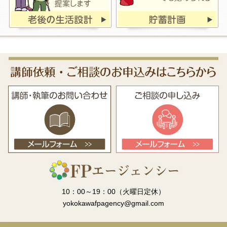
10：00～19：00（火曜日定休）
yokokawafpagency@gmail.com